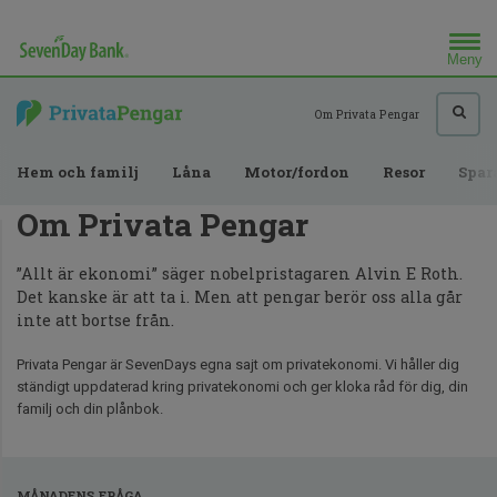
Meny
Sök efter
Om Privata Pengar
Hem och familj
Låna
Motor/fordon
Resor
Spar
Om Privata Pengar
”Allt är ekonomi” säger nobelpristagaren Alvin E Roth.
Det kanske är att ta i. Men att pengar berör oss alla går
inte att bortse från.
Privata Pengar är SevenDays egna sajt om privatekonomi. Vi håller dig
ständigt uppdaterad kring privatekonomi och ger kloka råd för dig, din
familj och din plånbok.
MÅNADENS FRÅGA