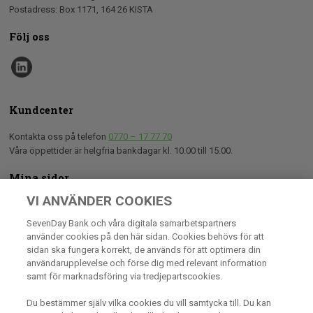
Postadress: Box 1171, 164 26 KISTA
Följ oss
Kundcenter
Kontakta oss på telefon
0770 – 17 77 70
Våra öppettider är helgfria bankdagar kl. 10.00 till 15.00.
Mina sidor
VI ANVÄNDER COOKIES
På Mina sidor kan du som är kund hos oss utföra de flesta av dina
bankärenden. Här hittar du bland annat dina senaste transaktioner och
SevenDay Bank och våra digitala samarbetspartners
information om dina engagemang.
använder cookies på den här sidan. Cookies behövs för att
sidan ska fungera korrekt, de används för att optimera din
användarupplevelse och förse dig med relevant information
Logga in
samt för marknadsföring via tredjepartscookies.
Om SevenDay Bank
Du bestämmer själv vilka cookies du vill samtycka till. Du kan