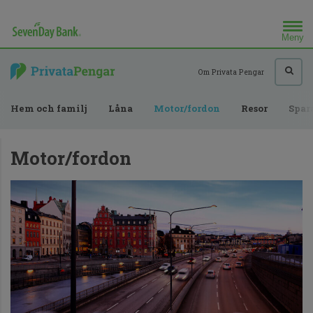
Meny
Sök efter
Om Privata Pengar
Hem och familj
Låna
Motor/fordon
Resor
Spar
Motor/fordon